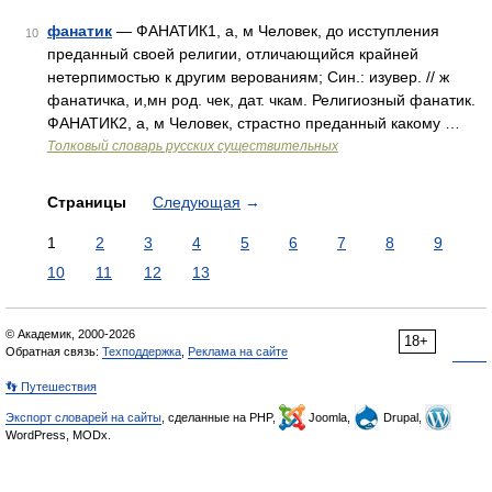
фанатик
— ФАНАТИК1, а, м Человек, до исступления
10
преданный своей религии, отличающийся крайней
нетерпимостью к другим верованиям; Син.: изувер. // ж
фанатичка, и,мн род. чек, дат. чкам. Религиозный фанатик.
ФАНАТИК2, а, м Человек, страстно преданный какому …
Толковый словарь русских существительных
Страницы
Следующая
→
1
2
3
4
5
6
7
8
9
10
11
12
13
© Академик, 2000-2026
18+
Обратная связь:
Техподдержка
,
Реклама на сайте
👣 Путешествия
Экспорт словарей на сайты
, сделанные на PHP,
Joomla,
Drupal,
WordPress, MODx.