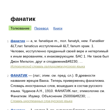
фанатик
Толкование
Перевод
Книги
фанатик
— а, м. fanatique m., пол. fanatyk, нем. Fanatiker
1
&LT;лат. fanaticus исступленный &LT; fanum храм. 1.
Человек, исступленно преданный своей вере и нетерпимый
к иным верованиям, к инаковерующим. БАС 1. Не таков был
Джон Мильтон, друг и сподвижник&#8230; …
Исторический словарь галлицизмов русского языка
ФАНАТИК
— (лат.; этим. см. пред. сл.). В древности
2
название жрецов Вакха. Теперь приверженец фанатизма.
Словарь иностранных слов, вошедших в состав русского
языка. Чудинов А.Н., 1910. ФАНАТИК лат.; этимологию см.
Фанатизм. Изувер. Объяснение 25000&#8230; …
Словарь иностранных слов русского языка