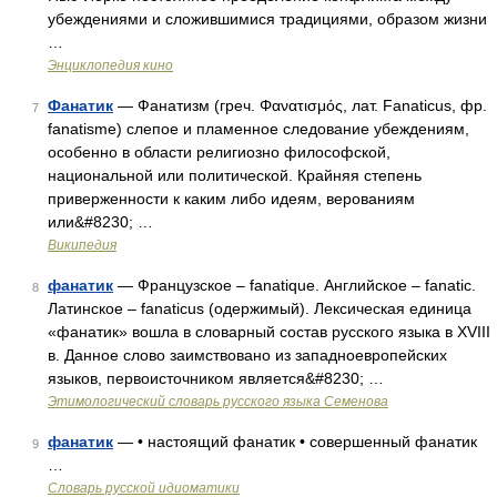
убеждениями и сложившимися традициями, образом жизни
…
Энциклопедия кино
Фанатик
— Фанатизм (греч. Φανατισμός, лат. Fanaticus, фр.
7
fanatisme) слепое и пламенное следование убеждениям,
особенно в области религиозно философской,
национальной или политической. Крайняя степень
приверженности к каким либо идеям, верованиям
или&#8230; …
Википедия
фанатик
— Французское – fanatique. Английское – fanatic.
8
Латинское – fanaticus (одержимый). Лексическая единица
«фанатик» вошла в словарный состав русского языка в XVIII
в. Данное слово заимствовано из западноевропейских
языков, первоисточником является&#8230; …
Этимологический словарь русского языка Семенова
фанатик
— • настоящий фанатик • совершенный фанатик
9
…
Словарь русской идиоматики