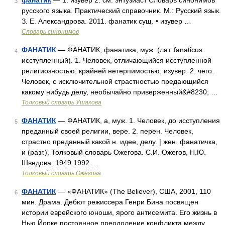
фанатик
— 1. изувер 2. см. энтузиаст Словарь синонимов
3
русского языка. Практический справочник. М.: Русский язык.
З. Е. Александрова. 2011. фанатик сущ. • изувер …
Словарь синонимов
ФАНАТИК
— ФАНАТИК, фанатика, муж. (лат. fanaticus
4
исступленный). 1. Человек, отличающийся исступленной
религиозностью, крайней нетерпимостью, изувер. 2. чего.
Человек, с исключительной страстностью предающийся
какому нибудь делу, необычайно приверженный&#8230; …
Толковый словарь Ушакова
ФАНАТИК
— ФАНАТИК, а, муж. 1. Человек, до исступления
5
преданный своей религии, вере. 2. перен. Человек,
страстно преданный какой н. идее, делу. | жен. фанатичка,
и (разг.). Толковый словарь Ожегова. С.И. Ожегов, Н.Ю.
Шведова. 1949 1992 …
Толковый словарь Ожегова
ФАНАТИК
— «ФАНАТИК» (The Believer), США, 2001, 110
6
мин. Драма. Дебют режиссера Генри Бина посвящен
истории еврейского юноши, ярого антисемита. Его жизнь в
Нью Йорке постоянное преодоление конфликта между